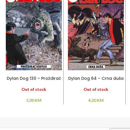
PROČITAJ VIŠE
PROČITAJ VIŠE
Dylan Dog 130 – Proždirač
Dylan Dog 64 – Crna duša
kostiju
Out of stock
Out of stock
4,20
KM
5,00
KM