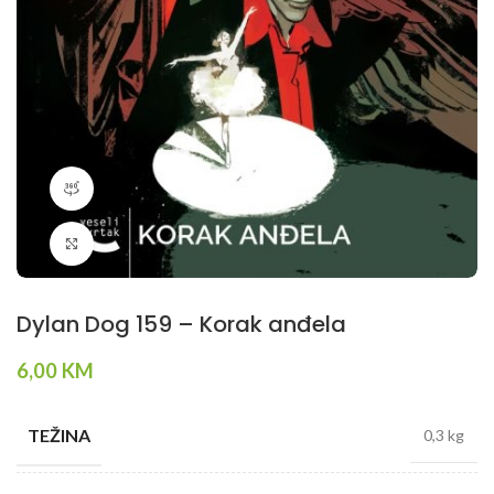
360 product view
Klikni da povečaš
Dylan Dog 159 – Korak anđela
6,00
KM
TEŽINA
0,3 kg