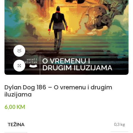
360 product view
Klikni da povečaš
Dylan Dog 186 – O vremenu i drugim
iluzijama
6,00
KM
TEŽINA
0,3 kg