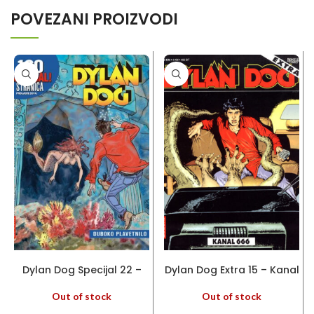
POVEZANI PROIZVODI
PROČITAJ VIŠE
PROČITAJ VIŠE
Dylan Dog Specijal 22 –
Dylan Dog Extra 15 – Kanal
Duboko plavetnilo
666
Out of stock
Out of stock