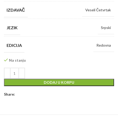
IZDAVAČ
Veseli Četvrtak
JEZIK
Srpski
EDICIJA
Redovna
Na stanju
DODAJ U KORPU
Share: