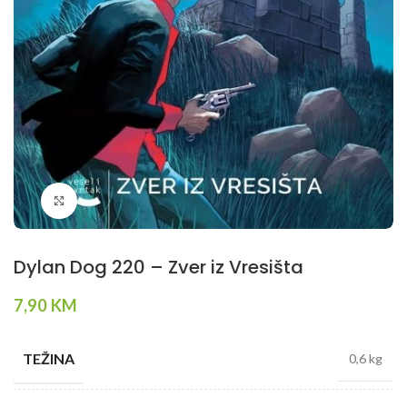
Klikni da povečaš
Dylan Dog 220 – Zver iz Vresišta
7,90
KM
TEŽINA
0,6 kg