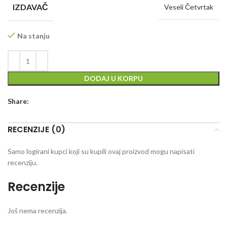
IZDAVAČ
Veseli Četvrtak
Na stanju
DODAJ U KORPU
Share:
RECENZIJE (0)
Samo logirani kupci koji su kupili ovaj proizvod mogu napisati
recenziju.
Recenzije
Još nema recenzija.