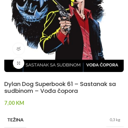
360 product view
Klikni da povečaš
Dylan Dog Superbook 61 – Sastanak sa
sudbinom – Vođa čopora
7,00
KM
TEŽINA
0,3 kg