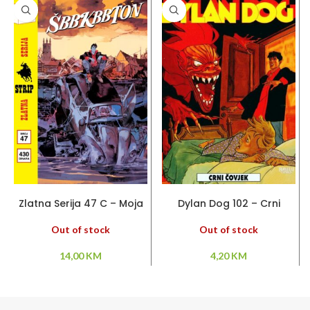
PROČITAJ VIŠE
PROČITAJ VIŠE
Zlatna Serija 47 C – Moja
Dylan Dog 102 – Crni
slatka devojčica –
čovjek
Šbbkbbton – Dva oca
Out of stock
Out of stock
14,00
KM
4,20
KM