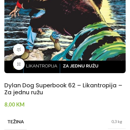
360 product view
Klikni da povečaš
Dylan Dog Superbook 62 – Likantropija –
Za jednu ružu
8,00
KM
TEŽINA
0,3 kg