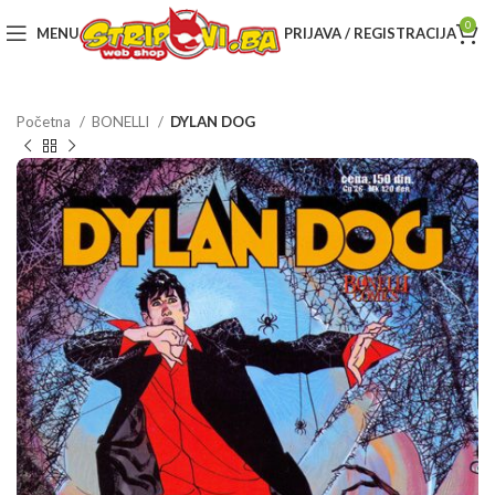
0
MENU
PRIJAVA / REGISTRACIJA
Početna
BONELLI
DYLAN DOG