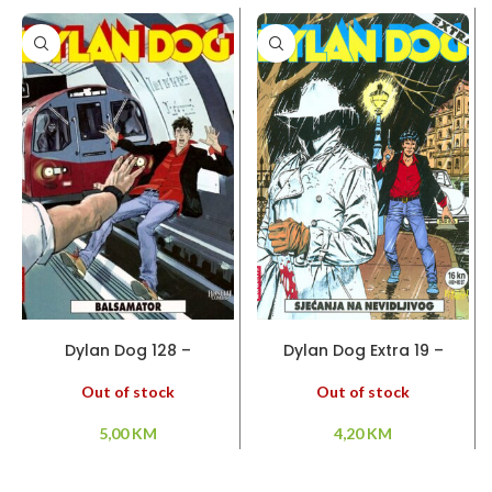
PROČITAJ VIŠE
PROČITAJ VIŠE
Dylan Dog 128 –
Dylan Dog Extra 19 –
Balsamator
Sjećanja na nevidljivog
Out of stock
Out of stock
5,00
KM
4,20
KM