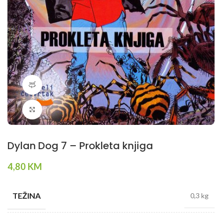
360 product view
Klikni da povečaš
Dylan Dog 7 – Prokleta knjiga
4,80
KM
TEŽINA
0,3 kg