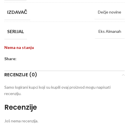
IZDAVAČ
Dečje novine
SERIJAL
Eks Almanah
Nema na stanju
Share:
RECENZIJE (0)
Samo logirani kupci koji su kupili ovaj proizvod mogu napisati
recenziju.
Recenzije
Još nema recenzija.