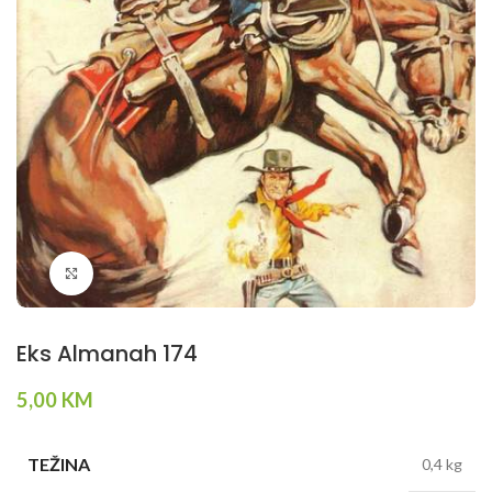
Klikni da povečaš
Eks Almanah 174
5,00
KM
TEŽINA
0,4 kg