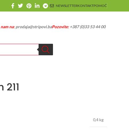
NEWSLETTER
KONTAKT
POMOĆ
e nam na:
prodaja@stripovi.ba
Pozovite:
+387 (0)33 53 44 00
 211
0,4 kg