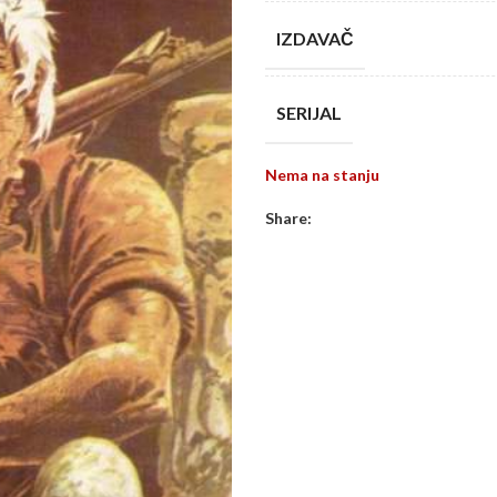
IZDAVAČ
SERIJAL
Nema na stanju
Share: