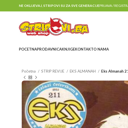
NE OKLIJEVAJ, STRIPOVI SU ZA SVE GENERACIJE
PRIJAVA / REGIST
POCETNA
PRODAVNICA
KNJIGE
KONTAKT
O NAMA
Početna
STRIP REVIJE
EKS ALMANAH
Eks Almanah 2