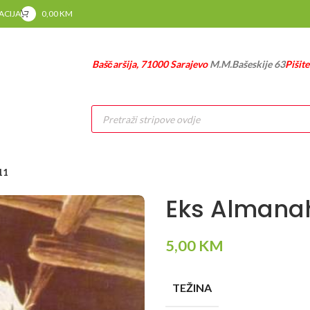
RACIJA
0,00
KM
Baščaršija, 71000 Sarajevo
M.M.Bašeskije 63
Pišit
Products
search
11
Eks Almanah
5,00
KM
TEŽINA