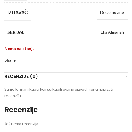
IZDAVAČ
Dečje novine
SERIJAL
Eks Almanah
Nema na stanju
Share:
RECENZIJE (0)
Samo logirani kupci koji su kupili ovaj proizvod mogu napisati
recenziju.
Recenzije
Još nema recenzija.