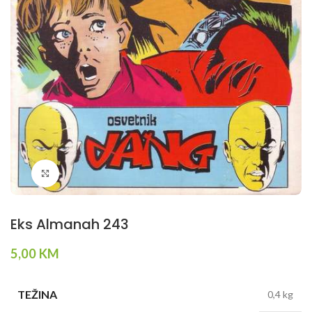
Klikni da povečaš
Eks Almanah 243
5,00
KM
TEŽINA
0,4 kg