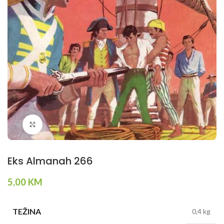
Klikni da povečaš
Eks Almanah 266
5,00
KM
TEŽINA
0,4 kg