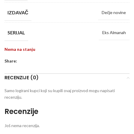
IZDAVAČ
Dečje novine
SERIJAL
Eks Almanah
Nema na stanju
Share:
RECENZIJE (0)
Samo logirani kupci koji su kupili ovaj proizvod mogu napisati
recenziju.
Recenzije
Još nema recenzija.