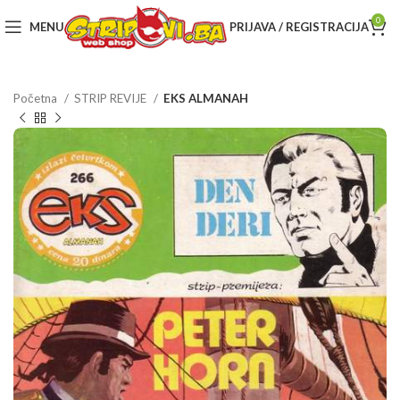
0
MENU
PRIJAVA / REGISTRACIJA
Početna
STRIP REVIJE
EKS ALMANAH