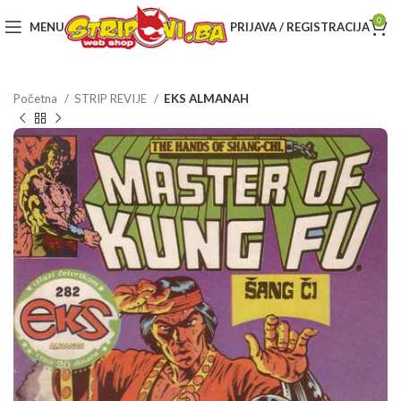
0
MENU
PRIJAVA / REGISTRACIJA
Početna
STRIP REVIJE
EKS ALMANAH