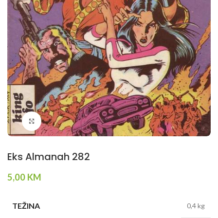
Klikni da povečaš
Eks Almanah 282
5,00
KM
TEŽINA
0,4 kg