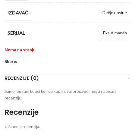
IZDAVAČ
Dečje novine
SERIJAL
Eks Almanah
Nema na stanju
Share:
RECENZIJE (0)
Samo logirani kupci koji su kupili ovaj proizvod mogu napisati
recenziju.
Recenzije
Još nema recenzija.