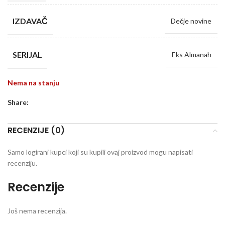
IZDAVAČ
Dečje novine
SERIJAL
Eks Almanah
Nema na stanju
Share:
RECENZIJE (0)
Samo logirani kupci koji su kupili ovaj proizvod mogu napisati
recenziju.
Recenzije
Još nema recenzija.