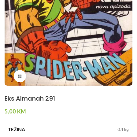
Klikni da povečaš
Eks Almanah 291
5,00
KM
TEŽINA
0,4 kg