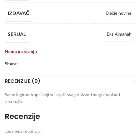
IZDAVAČ
Dečje novine
SERIJAL
Eks Almanah
Nema na stanju
Share:
RECENZIJE (0)
Samo logirani kupci koji su kupili ovaj proizvod mogu napisati
recenziju.
Recenzije
Još nema recenzija.