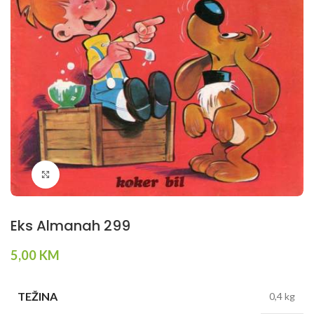
Klikni da povečaš
Eks Almanah 299
5,00
KM
TEŽINA
0,4 kg