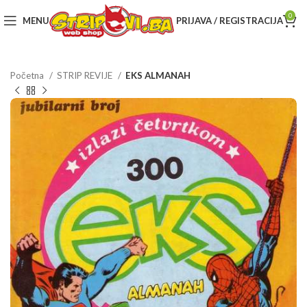
0
MENU
PRIJAVA / REGISTRACIJA
Početna
STRIP REVIJE
EKS ALMANAH