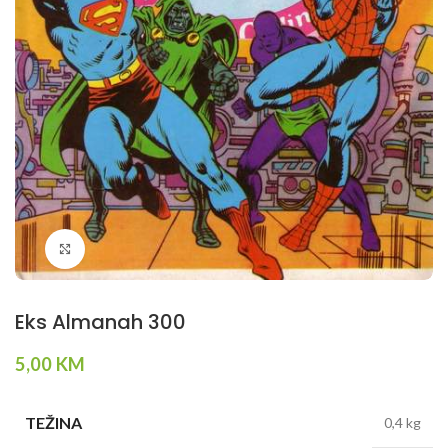
Klikni da povečaš
Eks Almanah 300
5,00
KM
TEŽINA
0,4 kg