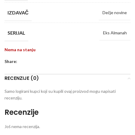
IZDAVAČ
Dečje novine
SERIJAL
Eks Almanah
Nema na stanju
Share:
RECENZIJE (0)
Samo logirani kupci koji su kupili ovaj proizvod mogu napisati
recenziju.
Recenzije
Još nema recenzija.