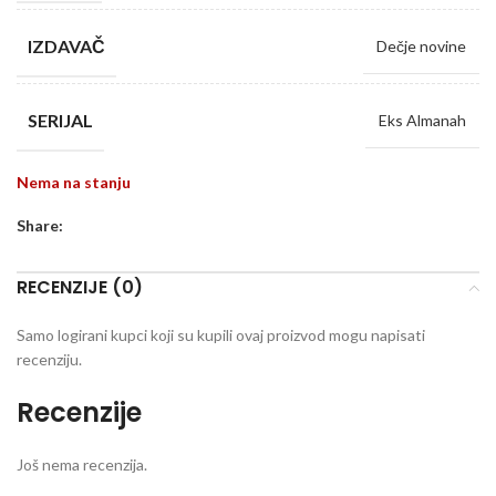
IZDAVAČ
Dečje novine
SERIJAL
Eks Almanah
Nema na stanju
Share:
RECENZIJE (0)
Samo logirani kupci koji su kupili ovaj proizvod mogu napisati
recenziju.
Recenzije
Još nema recenzija.