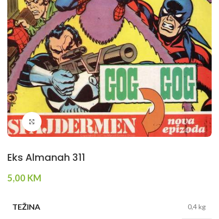
Klikni da povečaš
Eks Almanah 311
5,00
KM
TEŽINA
0,4 kg