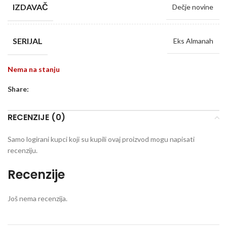
IZDAVAČ
Dečje novine
SERIJAL
Eks Almanah
Nema na stanju
Share:
RECENZIJE (0)
Samo logirani kupci koji su kupili ovaj proizvod mogu napisati
recenziju.
Recenzije
Još nema recenzija.