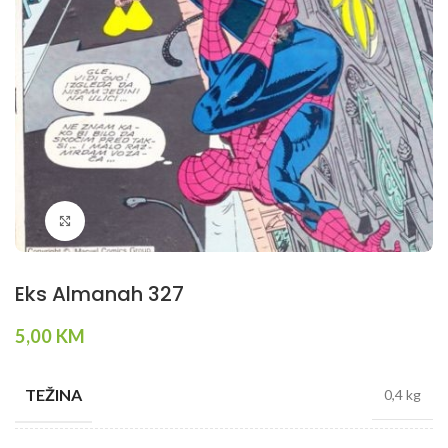
Klikni da povečaš
Eks Almanah 327
5,00
KM
TEŽINA
0,4 kg