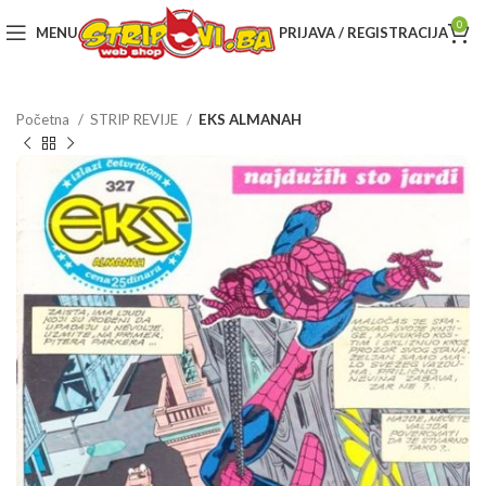
0
MENU
PRIJAVA / REGISTRACIJA
Početna
STRIP REVIJE
EKS ALMANAH