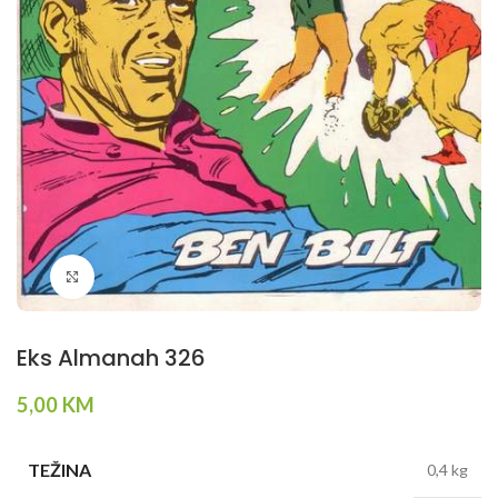
Klikni da povečaš
Eks Almanah 326
5,00
KM
TEŽINA
0,4 kg