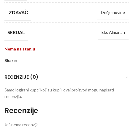
IZDAVAČ
Dečje novine
SERIJAL
Eks Almanah
Nema na stanju
Share:
RECENZIJE (0)
Samo logirani kupci koji su kupili ovaj proizvod mogu napisati
recenziju.
Recenzije
Još nema recenzija.