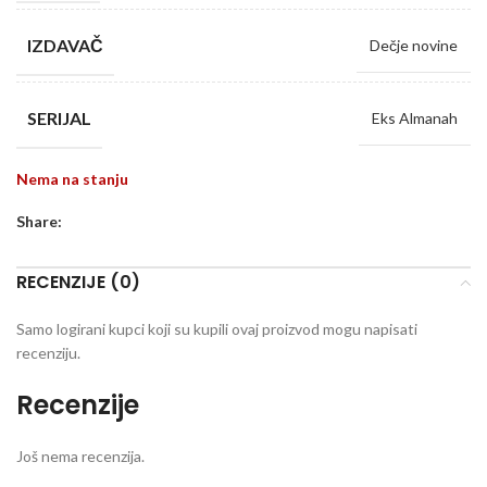
IZDAVAČ
Dečje novine
SERIJAL
Eks Almanah
Nema na stanju
Share:
RECENZIJE (0)
Samo logirani kupci koji su kupili ovaj proizvod mogu napisati
recenziju.
Recenzije
Još nema recenzija.