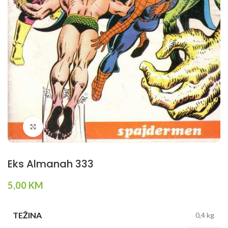
Klikni da povečaš
Eks Almanah 333
5,00
KM
TEŽINA
0,4 kg