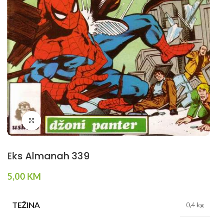
Klikni da povečaš
Eks Almanah 339
5,00
KM
TEŽINA
0,4 kg