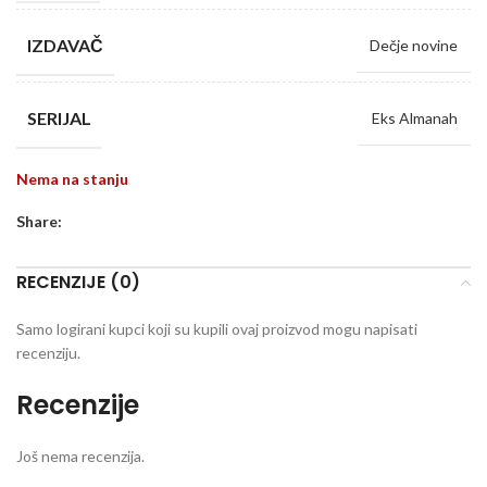
IZDAVAČ
Dečje novine
SERIJAL
Eks Almanah
Nema na stanju
Share:
RECENZIJE (0)
Samo logirani kupci koji su kupili ovaj proizvod mogu napisati
recenziju.
Recenzije
Još nema recenzija.