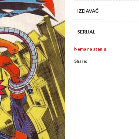
IZDAVAČ
SERIJAL
Nema na stanju
Share: