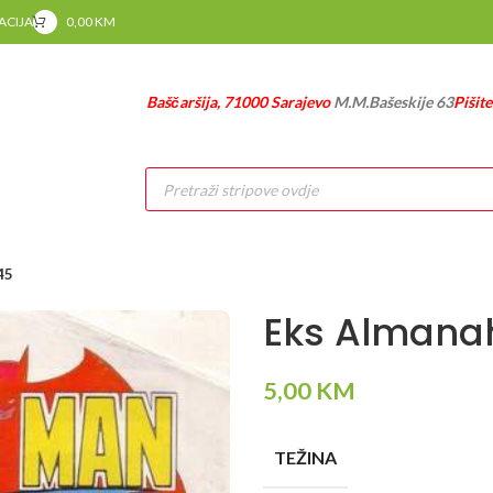
RACIJA
0,00
KM
Baščaršija, 71000 Sarajevo
M.M.Bašeskije 63
Pišit
Products
search
45
Eks Almana
5,00
KM
TEŽINA