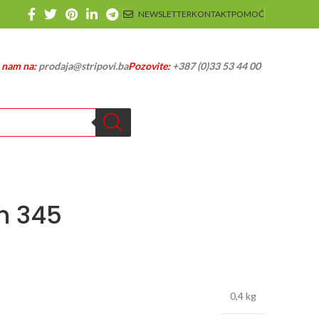
NEWSLETTER
KONTAKT
POMOĆ
e nam na:
prodaja@stripovi.ba
Pozovite:
+387 (0)33 53 44 00
h 345
0,4 kg