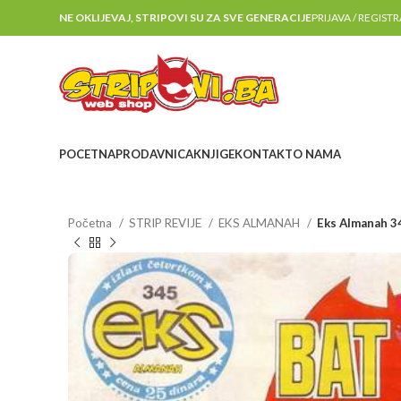
NE OKLIJEVAJ, STRIPOVI SU ZA SVE GENERACIJE
PRIJAVA / REGIST
POCETNA
PRODAVNICA
KNJIGE
KONTAKT
O NAMA
Početna
STRIP REVIJE
EKS ALMANAH
Eks Almanah 3