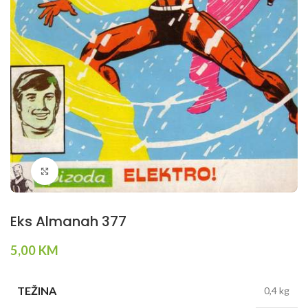
Klikni da povečaš
Eks Almanah 377
5,00
KM
TEŽINA
0,4 kg