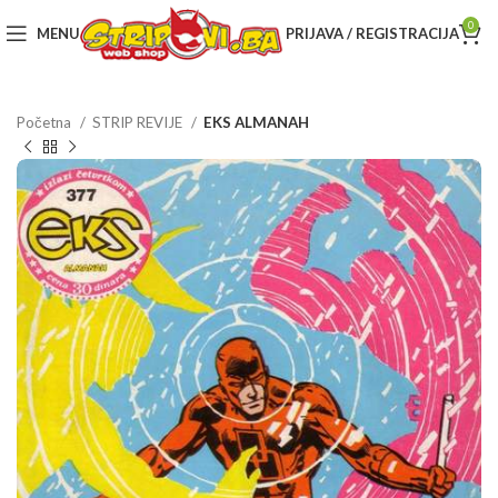
0
MENU
PRIJAVA / REGISTRACIJA
Početna
STRIP REVIJE
EKS ALMANAH