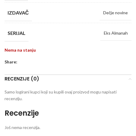
IZDAVAČ
Dečje novine
SERIJAL
Eks Almanah
Nema na stanju
Share:
RECENZIJE (0)
Samo logirani kupci koji su kupili ovaj proizvod mogu napisati
recenziju.
Recenzije
Još nema recenzija.