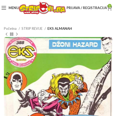
0
MENU
PRIJAVA / REGISTRACIJA
Početna
STRIP REVIJE
EKS ALMANAH