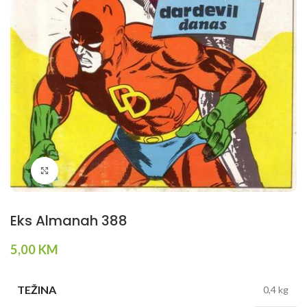
Klikni da povečaš
Eks Almanah 388
5,00
KM
TEŽINA
0,4 kg