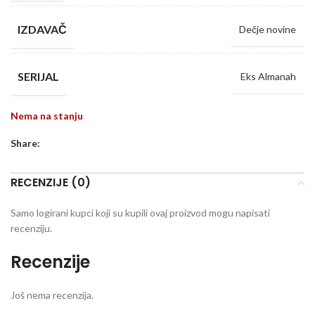
IZDAVAČ
Dečje novine
SERIJAL
Eks Almanah
Nema na stanju
Share:
RECENZIJE (0)
Samo logirani kupci koji su kupili ovaj proizvod mogu napisati
recenziju.
Recenzije
Još nema recenzija.