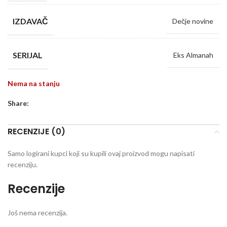
IZDAVAČ
Dečje novine
SERIJAL
Eks Almanah
Nema na stanju
Share:
RECENZIJE (0)
Samo logirani kupci koji su kupili ovaj proizvod mogu napisati
recenziju.
Recenzije
Još nema recenzija.