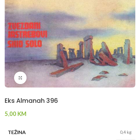
Klikni da povečaš
Eks Almanah 396
5,00
KM
TEŽINA
0,4 kg