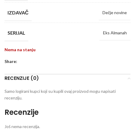
IZDAVAČ
Dečje novine
SERIJAL
Eks Almanah
Nema na stanju
Share:
RECENZIJE (0)
Samo logirani kupci koji su kupili ovaj proizvod mogu napisati
recenziju.
Recenzije
Još nema recenzija.