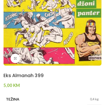
Klikni da povečaš
Eks Almanah 399
5,00
KM
TEŽINA
0,4 kg