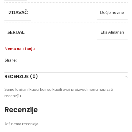
IZDAVAČ
Dečje novine
SERIJAL
Eks Almanah
Nema na stanju
Share:
RECENZIJE (0)
Samo logirani kupci koji su kupili ovaj proizvod mogu napisati
recenziju.
Recenzije
Još nema recenzija.