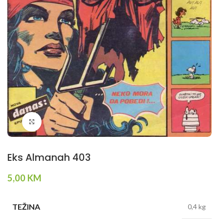
Klikni da povečaš
Eks Almanah 403
5,00
KM
TEŽINA
0,4 kg