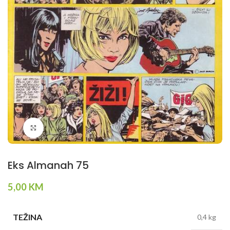
Klikni da povečaš
Eks Almanah 75
5,00
KM
TEŽINA
0,4 kg