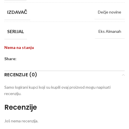
IZDAVAČ
Dečje novine
SERIJAL
Eks Almanah
Nema na stanju
Share:
RECENZIJE (0)
Samo logirani kupci koji su kupili ovaj proizvod mogu napisati
recenziju.
Recenzije
Još nema recenzija.