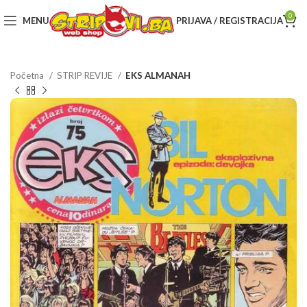
0
MENU
PRIJAVA / REGISTRACIJA
Početna
STRIP REVIJE
EKS ALMANAH