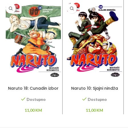
DODAJ U KORPU
DODAJ U KORPU
Naruto 18: Cunadin izbor
Naruto 10: Sjajni nindža
Dostupno
Dostupno
11,00
KM
11,00
KM