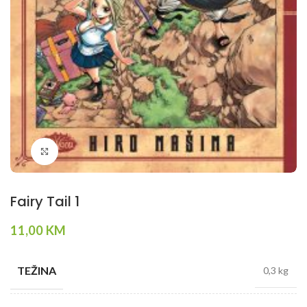
Klikni da povečaš
Fairy Tail 1
11,00
KM
TEŽINA
0,3 kg