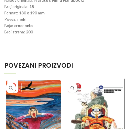
Naslov originala:
Naruto’s Ninja Handbook!
Broj originala:
15
Format:
130 x 190 mm
Povez:
meki
Boja:
crno-belo
Broj strana:
200
POVEZANI PROIZVODI