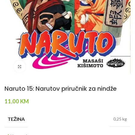
Klikni da povečaš
Naruto 15: Narutov priručnik za nindže
11,00
KM
TEŽINA
0,25 kg