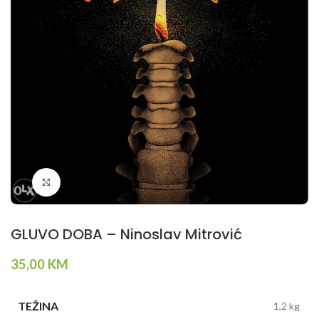
Klikni da povečaš
GLUVO DOBA – Ninoslav Mitrović
35,00
KM
TEŽINA
1,2 kg