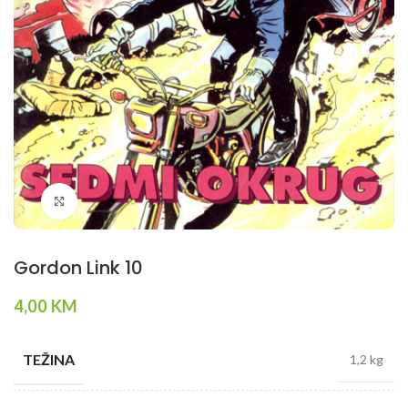
Klikni da povečaš
Gordon Link 10
4,00
KM
TEŽINA
1,2 kg