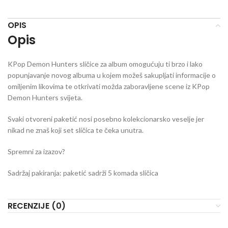
OPIS
Opis
KPop Demon Hunters sličice za album omogućuju ti brzo i lako
popunjavanje novog albuma u kojem možeš sakupljati informacije o
omiljenim likovima te otkrivati možda zaboravljene scene iz KPop
Demon Hunters svijeta.
Svaki otvoreni paketić nosi posebno kolekcionarsko veselje jer
nikad ne znaš koji set sličica te čeka unutra.
Spremni za izazov?
Sadržaj pakiranja: paketić sadrži 5 komada sličica
RECENZIJE (0)