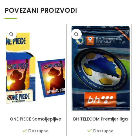
POVEZANI PROIZVODI
DODAJ U KORPU
DODAJ U KORPU
ONE PIECE Samoljepljive
BH TELECOM Premijer liga
sličice
2015/2016 – sličice
Dostupno
Dostupno