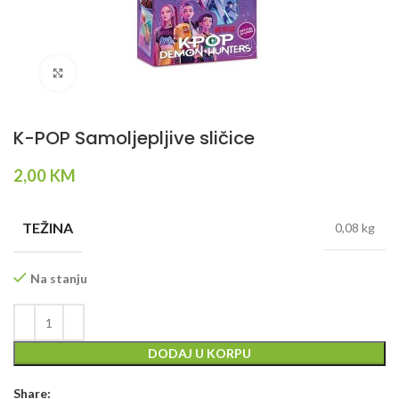
Klikni da povečaš
K-POP Samoljepljive sličice
2,00
KM
TEŽINA
0,08 kg
Na stanju
DODAJ U KORPU
Share: