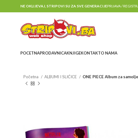
NE OKLIJEVAJ, STRIPOVI SU ZA SVE GENERACIJE
PRIJAVA / REGIST
POCETNA
PRODAVNICA
KNJIGE
KONTAKT
O NAMA
Početna
ALBUMI I SLIĆICE
ONE PIECE Album za samoljep