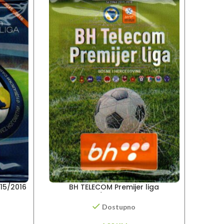
015/2016
BH TELECOM Premijer liga
BH TE
2017/2018- sličice
Dostupno