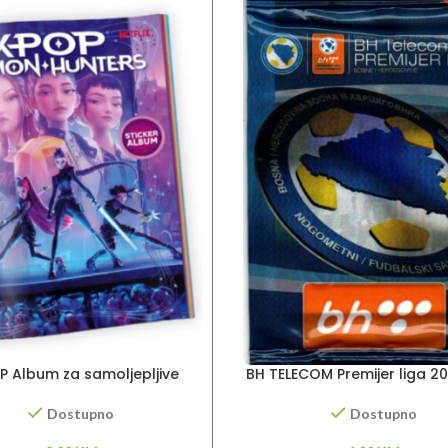
P Album za samoljepljive
BH TELECOM Premijer liga 2
sličice
– sličice
Dostupno
Dostupno