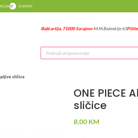
RACIJA
0,00
KM
Baščaršija, 71000 Sarajevo
M.M.Bašeskije 63
Pišit
Products
search
ljive sličice
ONE PIECE A
sličice
8,00
KM