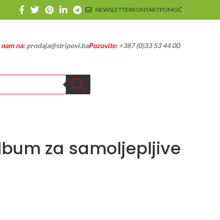
NEWSLETTER
KONTAKT
POMOĆ
e nam na:
prodaja@stripovi.ba
Pozovite:
+387 (0)33 53 44 00
lbum za samoljepljive