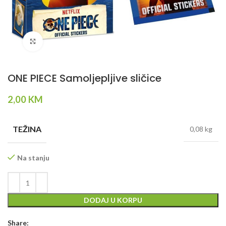
Klikni da povečaš
ONE PIECE Samoljepljive sličice
2,00
KM
TEŽINA
0,08 kg
Na stanju
DODAJ U KORPU
Share: