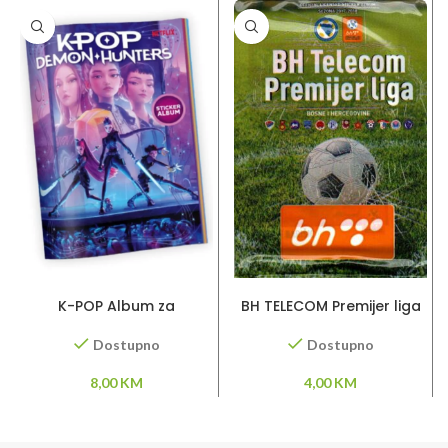
DODAJ U KORPU
DODAJ U KORPU
K-POP Album za
BH TELECOM Premijer liga
samoljepljive sličice
2017/2018- sličice
Dostupno
Dostupno
8,00
KM
4,00
KM