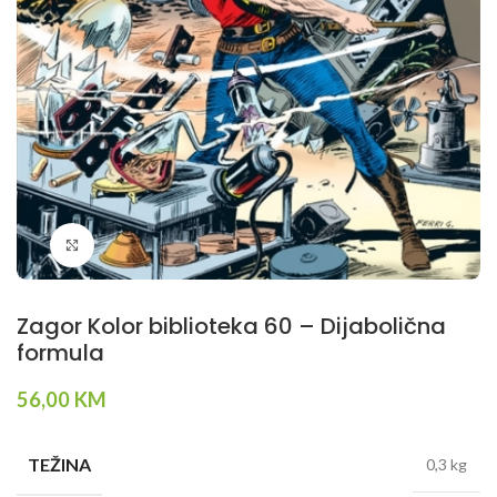
Klikni da povečaš
Zagor Kolor biblioteka 60 – Dijabolična
formula
56,00
KM
TEŽINA
0,3 kg