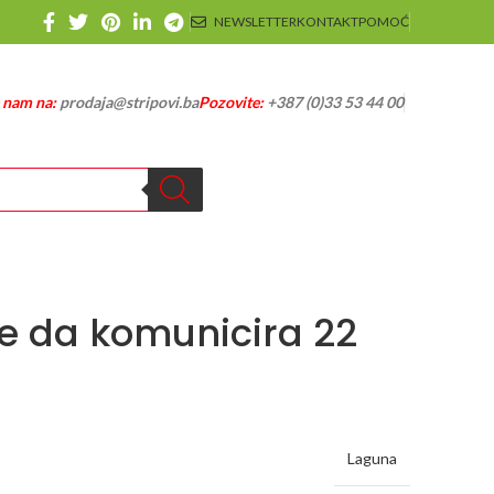
NEWSLETTER
KONTAKT
POMOĆ
e nam na:
prodaja@stripovi.ba
Pozovite:
+387 (0)33 53 44 00
e da komunicira 22
Laguna