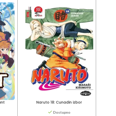
ant
Naruto 18: Cunadin izbor
Nar
Dostupno