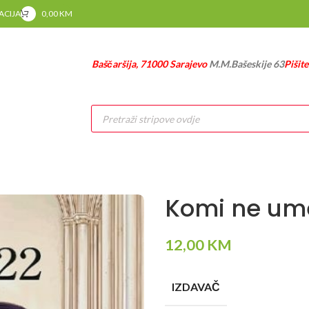
RACIJA
0,00
KM
Baščaršija, 71000 Sarajevo
M.M.Bašeskije 63
Pišit
Products
search
Komi ne um
12,00
KM
IZDAVAČ