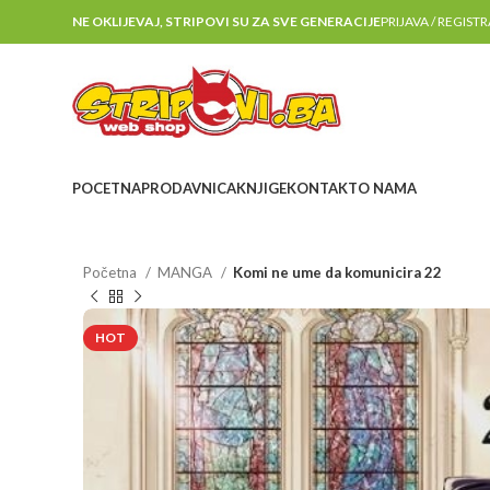
NE OKLIJEVAJ, STRIPOVI SU ZA SVE GENERACIJE
PRIJAVA / REGIST
POCETNA
PRODAVNICA
KNJIGE
KONTAKT
O NAMA
Početna
MANGA
Komi ne ume da komunicira 22
HOT