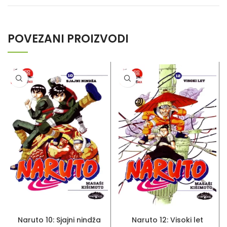
POVEZANI PROIZVODI
DODAJ U KORPU
DODAJ U KORPU
Naruto 10: Sjajni nindža
Naruto 12: Visoki let