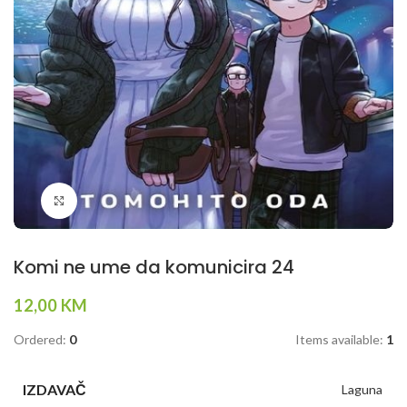
Klikni da povečaš
Komi ne ume da komunicira 24
12,00
KM
Ordered:
0
Items available:
1
IZDAVAČ
Laguna