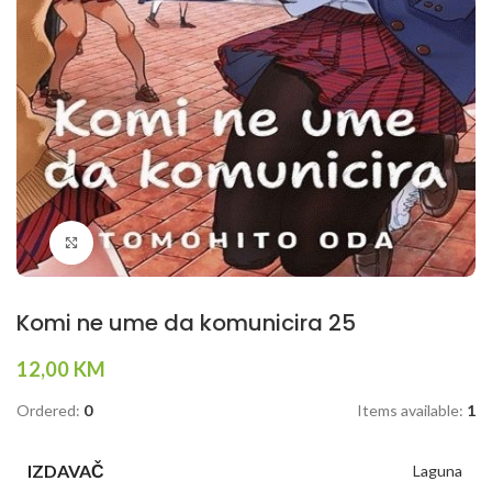
Klikni da povečaš
Komi ne ume da komunicira 25
12,00
KM
Ordered:
0
Items available:
1
IZDAVAČ
Laguna