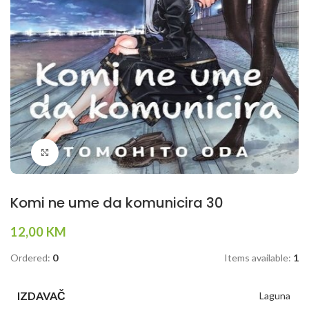
Klikni da povečaš
Komi ne ume da komunicira 30
12,00
KM
Ordered:
0
Items available:
1
IZDAVAČ
Laguna