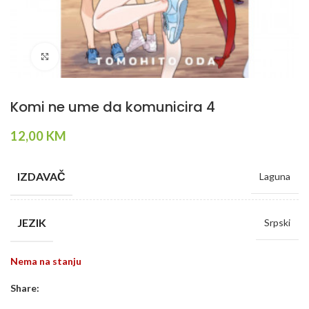
Klikni da povečaš
Komi ne ume da komunicira 4
12,00
KM
IZDAVAČ
Laguna
JEZIK
Srpski
Nema na stanju
Share: