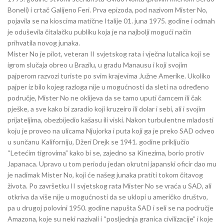
Boneli) i crtač Galijeno Feri. Prva epizoda, pod nazivom Mister No,
pojavila se na kioscima matične Italije 01. juna 1975. godine i odmah
je oduševila čitalačku publiku koja je na najbolji mogući način
prihvatila novog junaka.
Mister No je pilot, veteran II svjetskog rata i vječna lutalica koji se
igrom slučaja obreo u Brazilu, u gradu Manausu i koji svojim
pajperom razvozi turiste po svim krajevima Južne Amerike. Ukoliko
pajper iz bilo kojeg razloga nije u mogućnosti da sleti na određeno
područje, Mister No ne oklijeva da se tamo uputi čamcem ili čak
pješke, a sve kako bi zaradio koji kruzeiro ili dolar i sebi, ali i svojim
prijateljima, obezbijedio kašasu ili viski. Nakon turbulentne mladosti
koju je proveo na ulicama Njujorka i puta koji ga je preko SAD odveo
u sunčanu Kaliforniju, Džeri Drejk se 1941. godine priključio
“Letećim tigrovima” kako bi se, zajedno sa Kinezima, borio protiv
Japanaca. Upravo u tom periodu jedan okrutni japanski oficir dao mu
je nadimak Mister No, koji će našeg junaka pratiti tokom čitavog
života. Po završetku II svjetskog rata Mister No se vraća u SAD, ali
otkriva da više nije u mogućnosti da se uklopi u američko društvo,
pa u drugoj polovini 1950. godine napušta SAD i seli se na područje
Amazona, koje su neki nazivali i “posljednja granica civilizacije” i koje