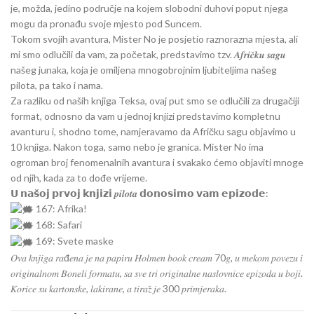
je, možda, jedino područje na kojem slobodni duhovi poput njega
mogu da pronađu svoje mjesto pod Suncem.
Tokom svojih avantura, Mister No je posjetio raznorazna mjesta, ali
mi smo odlučili da vam, za početak, predstavimo tzv. 𝑨𝒇𝒓𝒊𝒄̌𝒌𝒖 𝒔𝒂𝒈𝒖
našeg junaka, koja je omiljena mnogobrojnim ljubiteljima našeg
pilota, pa tako i nama.
Za razliku od naših knjiga Teksa, ovaj put smo se odlučili za drugačiji
format, odnosno da vam u jednoj knjizi predstavimo kompletnu
avanturu i, shodno tome, namjeravamo da Afričku sagu objavimo u
10 knjiga. Nakon toga, samo nebo je granica. Mister No ima
ogroman broj fenomenalnih avantura i svakako ćemo objaviti mnoge
od njih, kada za to dođe vrijeme.
𝗨 𝗻𝗮𝘀̌𝗼𝗷 𝗽𝗿𝘃𝗼𝗷 𝗸𝗻𝗷𝗶𝘇𝗶 𝒑𝒊𝒍𝒐𝒕𝒂 𝗱𝗼𝗻𝗼𝘀𝗶𝗺𝗼 𝘃𝗮𝗺 𝗲𝗽𝗶𝘇𝗼𝗱𝗲:
167: Afrika!
168: Safari
169: Svete maske
𝑂𝑣𝑎 𝑘𝑛𝑗𝑖𝑔𝑎 𝑟𝑎đ𝑒𝑛𝑎 𝑗𝑒 𝑛𝑎 𝑝𝑎𝑝𝑖𝑟𝑢 𝐻𝑜𝑙𝑚𝑒𝑛 𝑏𝑜𝑜𝑘 𝑐𝑟𝑒𝑎𝑚 70𝑔, 𝑢 𝑚𝑒𝑘𝑜𝑚 𝑝𝑜𝑣𝑒𝑧𝑢 𝑖
𝑜𝑟𝑖𝑔𝑖𝑛𝑎𝑙𝑛𝑜𝑚 𝐵𝑜𝑛𝑒𝑙𝑖 𝑓𝑜𝑟𝑚𝑎𝑡𝑢, 𝑠𝑎 𝑠𝑣𝑒 𝑡𝑟𝑖 𝑜𝑟𝑖𝑔𝑖𝑛𝑎𝑙𝑛𝑒 𝑛𝑎𝑠𝑙𝑜𝑣𝑛𝑖𝑐𝑒 𝑒𝑝𝑖𝑧𝑜𝑑𝑎 𝑢 𝑏𝑜𝑗𝑖.
𝐾𝑜𝑟𝑖𝑐𝑒 𝑠𝑢 𝑘𝑎𝑟𝑡𝑜𝑛𝑠𝑘𝑒, 𝑙𝑎𝑘𝑖𝑟𝑎𝑛𝑒, 𝑎 𝑡𝑖𝑟𝑎𝑧̌ 𝑗𝑒 300 𝑝𝑟𝑖𝑚𝑗𝑒𝑟𝑎𝑘𝑎.