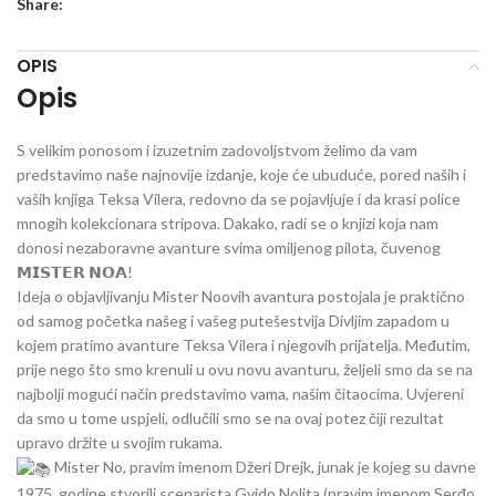
Share:
OPIS
Opis
S velikim ponosom i izuzetnim zadovoljstvom želimo da vam
predstavimo naše najnovije izdanje, koje će ubuduće, pored naših i
vaših knjiga Teksa Vilera, redovno da se pojavljuje i da krasi police
mnogih kolekcionara stripova. Dakako, radi se o knjizi koja nam
donosi nezaboravne avanture svima omiljenog pilota, čuvenog
𝗠𝗜𝗦𝗧𝗘𝗥 𝗡𝗢𝗔!
Ideja o objavljivanju Mister Noovih avantura postojala je praktično
od samog početka našeg i vašeg putešestvija Divljim zapadom u
kojem pratimo avanture Teksa Vilera i njegovih prijatelja. Međutim,
prije nego što smo krenuli u ovu novu avanturu, željeli smo da se na
najbolji mogući način predstavimo vama, našim čitaocima. Uvjereni
da smo u tome uspjeli, odlučili smo se na ovaj potez čiji rezultat
upravo držite u svojim rukama.
Mister No, pravim imenom Džeri Drejk, junak je kojeg su davne
1975. godine stvorili scenarista Gvido Nolita (pravim imenom Serđo