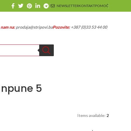
NEWSLETTER
KONTAKT
POMOĆ
e nam na:
prodaja@stripovi.ba
Pozovite:
+387 (0)33 53 44 00
unpune 5
Items available:
2