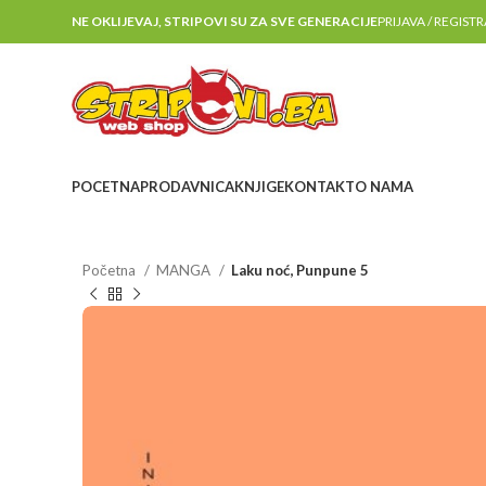
NE OKLIJEVAJ, STRIPOVI SU ZA SVE GENERACIJE
PRIJAVA / REGIST
POCETNA
PRODAVNICA
KNJIGE
KONTAKT
O NAMA
Početna
MANGA
Laku noć, Punpune 5