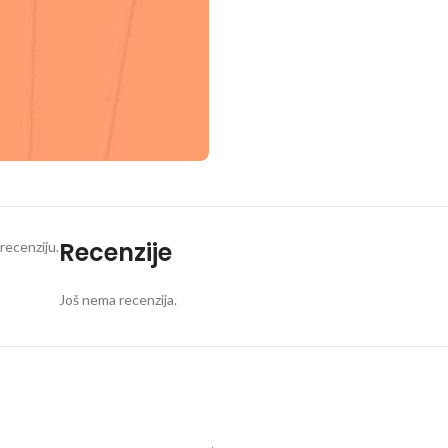
Recenzije
recenziju.
Još nema recenzija.