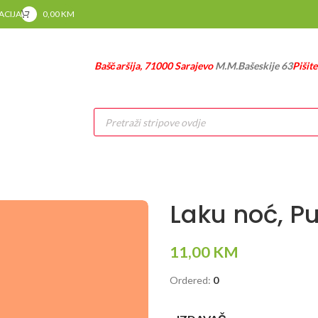
RACIJA
0,00
KM
Baščaršija, 71000 Sarajevo
M.M.Bašeskije 63
Pišit
Products
search
Laku noć, P
11,00
KM
Ordered:
0