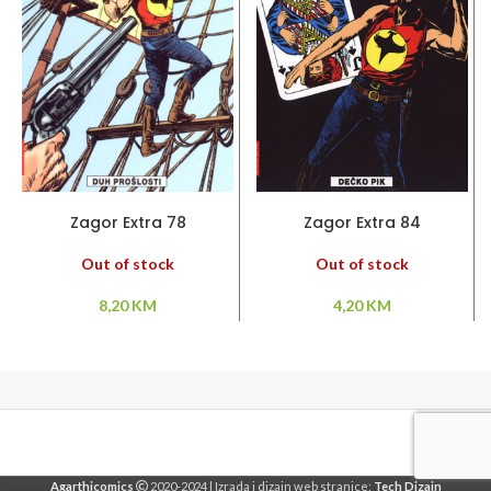
PROČITAJ VIŠE
PROČITAJ VIŠE
Zagor Extra 78
Zagor Extra 84
Out of stock
Out of stock
8,20
KM
4,20
KM
Agarthicomics
2020-2024 | Izrada i dizajn web stranice:
Tech Dizajn