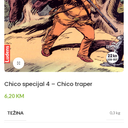
Klikni da povečaš
Chico specijal 4 – Chico traper
6,20
KM
TEŽINA
0,3 kg