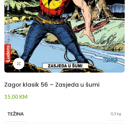
Klikni da povečaš
Zagor klasik 56 – Zasjeda u šumi
15,00
KM
TEŽINA
0,3 kg