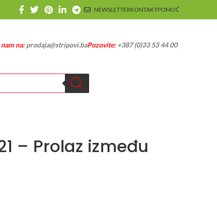
NEWSLETTER
KONTAKT
POMOĆ
e nam na:
prodaja@stripovi.ba
Pozovite:
+387 (0)33 53 44 00
21 – Prolaz između