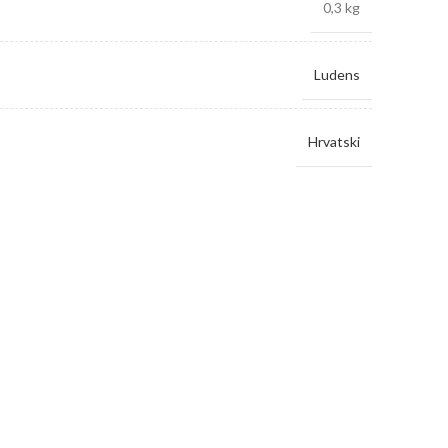
0,3 kg
Ludens
Hrvatski