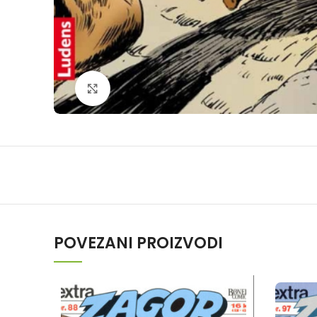
Klikni da povečaš
POVEZANI PROIZVODI