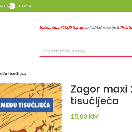
RACIJA
0,00
KM
Baščaršija, 71000 Sarajevo
M.M.Bašeskije 63
Pišit
Products
search
eđu tisućljeća
Zagor maxi 
tisućljeća
15,00
KM