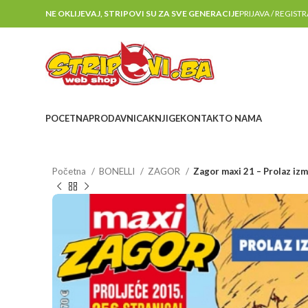
NE OKLIJEVAJ, STRIPOVI SU ZA SVE GENERACIJE
PRIJAVA / REGIST
POCETNA
PRODAVNICA
KNJIGE
KONTAKT
O NAMA
Početna
BONELLI
ZAGOR
Zagor maxi 21 – Prolaz izm