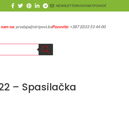
NEWSLETTER
KONTAKT
POMOĆ
e nam na:
prodaja@stripovi.ba
Pozovite:
+387 (0)33 53 44 00
22 – Spasilačka