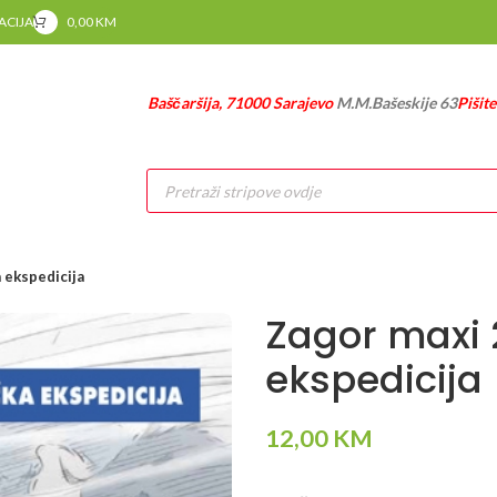
RACIJA
0,00
KM
Baščaršija, 71000 Sarajevo
M.M.Bašeskije 63
Pišit
Products
search
 ekspedicija
Zagor maxi 
ekspedicija
12,00
KM