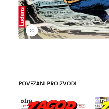
Klikni da povečaš
POVEZANI PROIZVODI