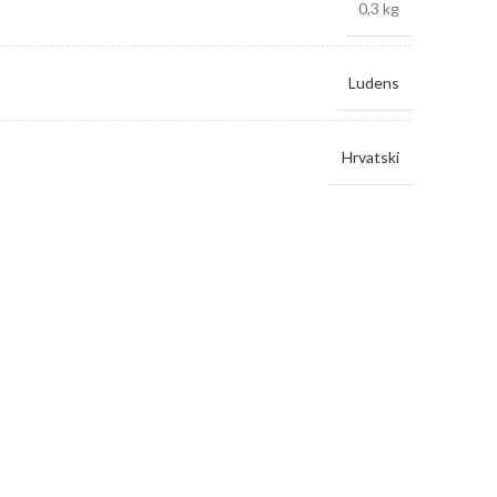
0,3 kg
Ludens
Hrvatski