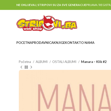
NE OKLIJEVAJ, STRIPOVI SU ZA SVE GENERACIJE
PRIJAVA / REGIST
POCETNA
PRODAVNICA
KNJIGE
KONTAKT
O NAMA
Početna
ALBUMI
OSTALI ALBUMI
Manara – Klik #2