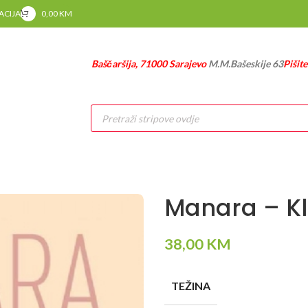
RACIJA
0,00
KM
Baščaršija, 71000 Sarajevo
M.M.Bašeskije 63
Pišit
Products
search
Manara – Kl
38,00
KM
TEŽINA