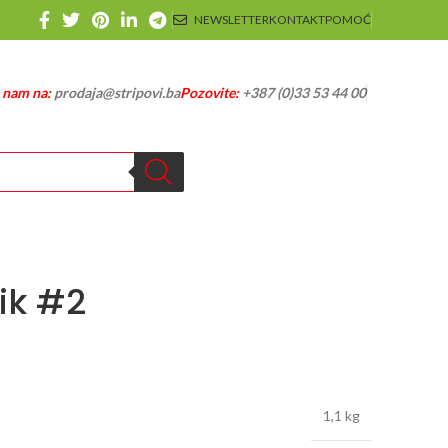
NEWSLETTER
KONTAKT
POMOĆ
e nam na:
prodaja@stripovi.ba
Pozovite:
+387 (0)33 53 44 00
ik #2
1,1 kg