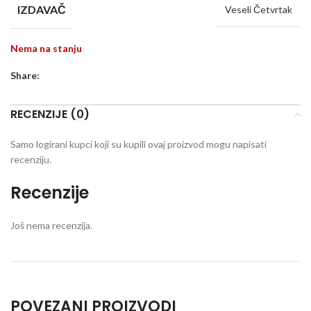
IZDAVAČ
Veseli Četvrtak
Nema na stanju
Share:
RECENZIJE (0)
Samo logirani kupci koji su kupili ovaj proizvod mogu napisati
recenziju.
Recenzije
Još nema recenzija.
POVEZANI PROIZVODI