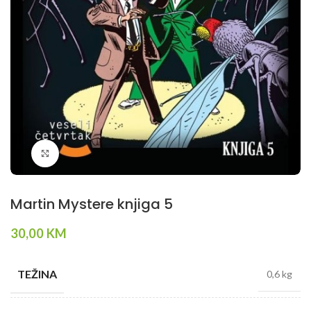
Klikni da povečaš
Martin Mystere knjiga 5
30,00
KM
TEŽINA
0,6 kg