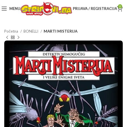
0
MENU
PRIJAVA / REGISTRACIJA
Početna
BONELLI
MARTI MISTERIJA