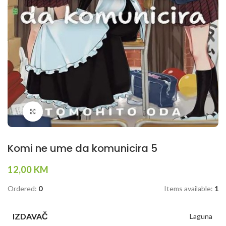
Klikni da povečaš
Komi ne ume da komunicira 5
12,00
KM
Ordered:
0
Items available:
1
IZDAVAČ
Laguna