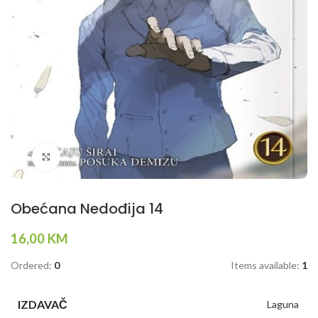
Klikni da povečaš
Obećana Nedođija 14
16,00
KM
Ordered:
0
Items available:
1
IZDAVAČ
Laguna