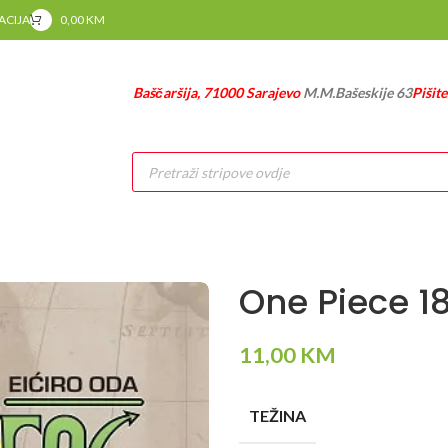
RACIJA
0,00
KM
Baščaršija, 71000 Sarajevo
M.M.Bašeskije 63
Pišit
Products
search
One Piece 1
11,00
KM
TEŽINA