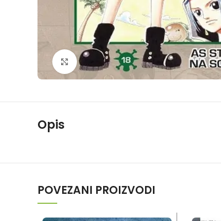
Klikni da povečaš
Opis
POVEZANI PROIZVODI