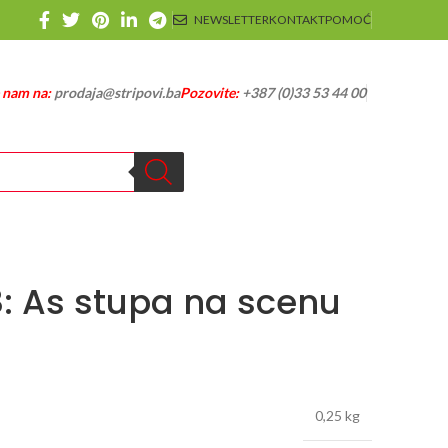
NEWSLETTER
KONTAKT
POMOĆ
e nam na:
prodaja@stripovi.ba
Pozovite:
+387 (0)33 53 44 00
8: As stupa na scenu
0,25 kg